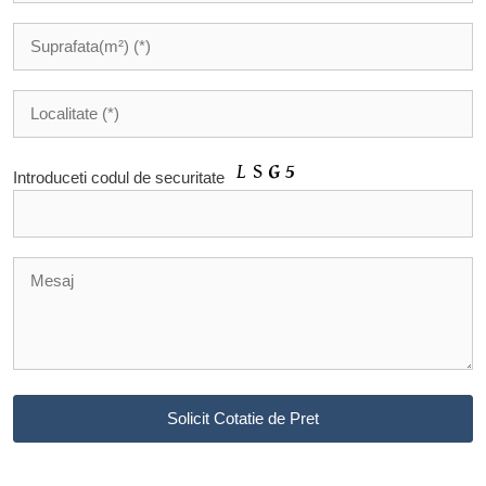
Introduceti codul de securitate