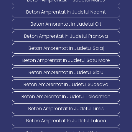
Beton Amprentat In Judetul Neamt
Beton Amprentat In Judetul Olt
Beton Amprentat In Judetul Prahova
Beton Amprentat In Judetul Salaj
Beton Amprentat In Judetul Satu Mare
Beton Amprentat In Judetul Sibiu
Beton Amprentat In Judetul Suceava
Beton Amprentat In Judetul Teleorman
Beton Amprentat In Judetul Timis
Beton Amprentat In Judetul Tulcea