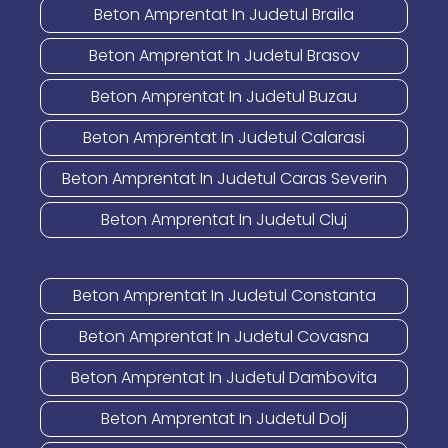
Beton Amprentat In Judetul Braila
Beton Amprentat In Judetul Brasov
Beton Amprentat In Judetul Buzau
Beton Amprentat In Judetul Calarasi
Beton Amprentat In Judetul Caras Severin
Beton Amprentat In Judetul Cluj
Beton Amprentat In Judetul Constanta
Beton Amprentat In Judetul Covasna
Beton Amprentat In Judetul Dambovita
Beton Amprentat In Judetul Dolj