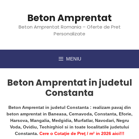
Sari
la
Beton Amprentat
conținut
Beton Amprentat Romania – Oferte de Pret
Personalizate
MENIU
Beton Amprentat in judetul
Constanta
Beton Amprentat in judetul Constanta : realizam pavaj din
beton amprentat in Baneasa, Cernavoda, Constanta, Eforie,
Harsova, Mangalia, Medgidia, Murfatlar, Navodari, Negru
Voda, Ovidiu, Techirghiol si in toate localitatile judetului
Constanta.
Cere o Cotaţie de Preţ / m² in 2026 aici!!!