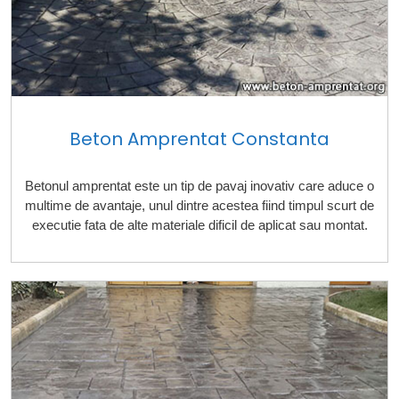
Beton Amprentat Constanta
Betonul amprentat este un tip de pavaj inovativ care aduce o
multime de avantaje, unul dintre acestea fiind timpul scurt de
executie fata de alte materiale dificil de aplicat sau montat.