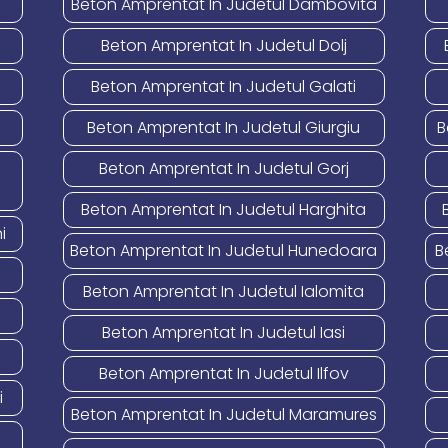
Beton Amprentat In Judetul Dambovita
Beton Amprentat In Judetul Dolj
Beton Amprentat In Judetul Galati
Beton Amprentat In Judetul Giurgiu
B
Beton Amprentat In Judetul Gorj
Beton Amprentat In Judetul Harghita
i
Beton Amprentat In Judetul Hunedoara
B
Beton Amprentat In Judetul Ialomita
Beton Amprentat In Judetul Iasi
Beton Amprentat In Judetul Ilfov
i
Beton Amprentat In Judetul Maramures