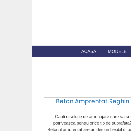
Sari
la
conținut
ACASA
MODELE
Beton Amprentat Reghin
Cauti o solutie de amenajare care sa se
potriveasca pentru orice tip de suprafata
Betonul amprentat are un design flexibil si p