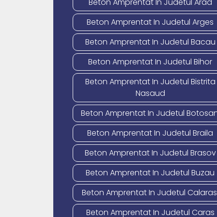
Beton Amprentat In Judetul Arad
Beton Amprentat In Judetul Arges
Beton Amprentat In Judetul Bacau
Beton Amprentat In Judetul Bihor
Beton Amprentat In Judetul Bistrita
Nasaud
Beton Amprentat In Judetul Botosan
Beton Amprentat In Judetul Braila
Beton Amprentat In Judetul Brasov
Beton Amprentat In Judetul Buzau
Beton Amprentat In Judetul Calaras
Beton Amprentat In Judetul Caras