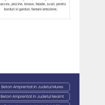
acces, piscine, terase, fatade, scari, pentru
borduri si garduri, fantani arteziene.
Beton Amprentat In Judetul Mures
Beton Amprentat In Judetul Neamt