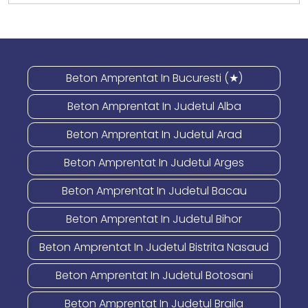
Beton Amprentat In Bucuresti (★)
Beton Amprentat In Judetul Alba
Beton Amprentat In Judetul Arad
Beton Amprentat In Judetul Arges
Beton Amprentat In Judetul Bacau
Beton Amprentat In Judetul Bihor
Beton Amprentat In Judetul Bistrita Nasaud
Beton Amprentat In Judetul Botosani
Beton Amprentat In Judetul Braila