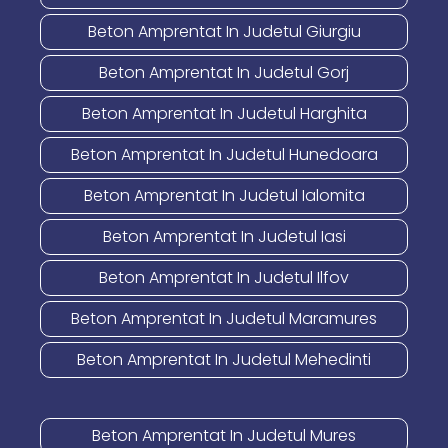
Beton Amprentat In Judetul Giurgiu
Beton Amprentat In Judetul Gorj
Beton Amprentat In Judetul Harghita
Beton Amprentat In Judetul Hunedoara
Beton Amprentat In Judetul Ialomita
Beton Amprentat In Judetul Iasi
Beton Amprentat In Judetul Ilfov
Beton Amprentat In Judetul Maramures
Beton Amprentat In Judetul Mehedinti
Beton Amprentat In Judetul Mures