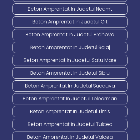
Beton Amprentat In Judetul Neamt
Beton Amprentat In Judetul Olt
Beton Amprentat In Judetul Prahova
Beton Amprentat In Judetul Salaj
Beton Amprentat In Judetul Satu Mare
Beton Amprentat In Judetul Sibiu
Beton Amprentat In Judetul Suceava
Beton Amprentat In Judetul Teleorman
Beton Amprentat In Judetul Timis
Beton Amprentat In Judetul Tulcea
Beton Amprentat In Judetul Valcea