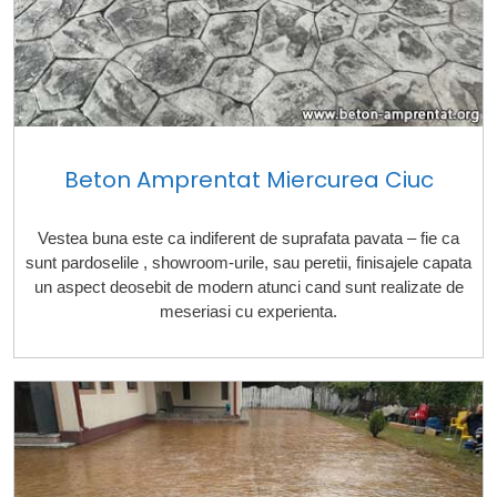
Beton Amprentat Miercurea Ciuc
Vestea buna este ca indiferent de suprafata pavata – fie ca
sunt pardoselile , showroom-urile, sau peretii, finisajele capata
un aspect deosebit de modern atunci cand sunt realizate de
meseriasi cu experienta.