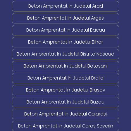
Beton Amprentat In Judetul Arad
Beton Amprentat In Judetul Arges
Beton Amprentat In Judetul Bacau
Beton Amprentat In Judetul Bihor
Beton Amprentat In Judetul Bistrita Nasaud
Beton Amprentat In Judetul Botosani
Beton Amprentat In Judetul Braila
Beton Amprentat In Judetul Brasov
Beton Amprentat In Judetul Buzau
Beton Amprentat In Judetul Calarasi
Beton Amprentat In Judetul Caras Severin