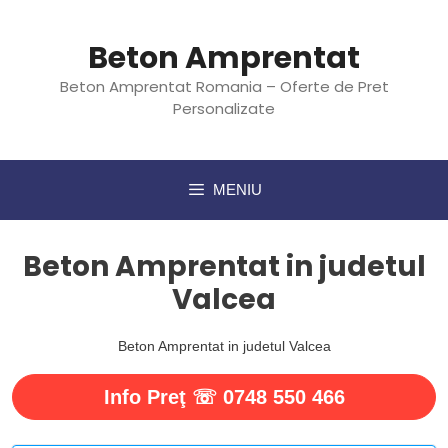
Sari
la
Beton Amprentat
conținut
Beton Amprentat Romania – Oferte de Pret
Personalizate
MENIU
Beton Amprentat in judetul
Valcea
Beton Amprentat in judetul Valcea
Info Preţ ☏ 0748 550 466