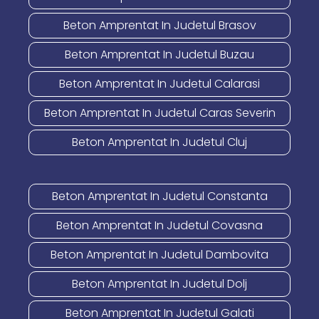
Beton Amprentat In Judetul Brasov
Beton Amprentat In Judetul Buzau
Beton Amprentat In Judetul Calarasi
Beton Amprentat In Judetul Caras Severin
Beton Amprentat In Judetul Cluj
Beton Amprentat In Judetul Constanta
Beton Amprentat In Judetul Covasna
Beton Amprentat In Judetul Dambovita
Beton Amprentat In Judetul Dolj
Beton Amprentat In Judetul Galati