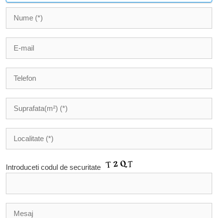
Introduceti codul de securitate