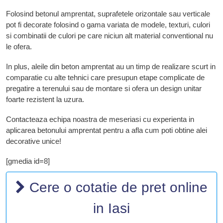
Folosind betonul amprentat, suprafetele orizontale sau verticale
pot fi decorate folosind o gama variata de modele, texturi, culori
si combinatii de culori pe care niciun alt material conventional nu
le ofera.
In plus, aleile din beton amprentat au un timp de realizare scurt in
comparatie cu alte tehnici care presupun etape complicate de
pregatire a terenului sau de montare si ofera un design unitar
foarte rezistent la uzura.
Contacteaza echipa noastra de meseriasi cu experienta in
aplicarea betonului amprentat pentru a afla cum poti obtine alei
decorative unice!
[gmedia id=8]
Cere o cotatie de pret online
in Iasi