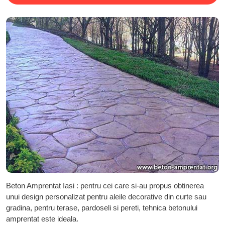
Beton Amprentat Iasi : pentru cei care si-au propus obtinerea
unui design personalizat pentru aleile decorative din curte sau
gradina, pentru terase, pardoseli si pereti, tehnica betonului
amprentat este ideala.