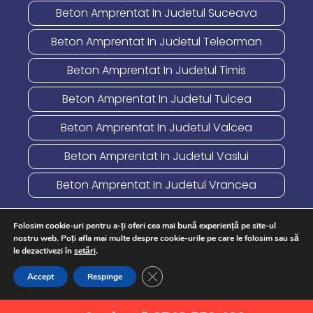
Beton Amprentat In Judetul Suceava
Beton Amprentat In Judetul Teleorman
Beton Amprentat In Judetul Timis
Beton Amprentat In Judetul Tulcea
Beton Amprentat In Judetul Valcea
Beton Amprentat In Judetul Vaslui
Beton Amprentat In Judetul Vrancea
Folosim cookie-uri pentru a-ți oferi cea mai bună experiență pe site-ul
nostru web. Poți afla mai multe despre cookie-urile pe care le folosim sau să
© 2026 Beton Amprentat • Toate drepturile rezervate! Copierea
le dezactivezi în
setări
.
textelor si a pozelor de pe acest site se face doar cu acordul in
Close GDPR Cookie Banner
Accept
Respinge
scris al proprietarului!