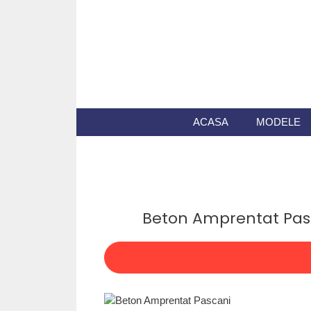
Sari
la
conținut
ACASA
MODELE
Beton Amprentat Pasc