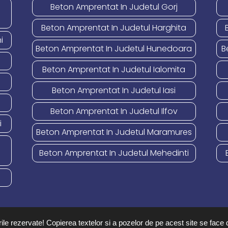
Beton Amprentat In Judetul Gorj
Beton Amprentat In Judetul Harghita
i
Beton Amprentat In Judetul Hunedoara
B
Beton Amprentat In Judetul Ialomita
Beton Amprentat In Judetul Iasi
Beton Amprentat In Judetul Ilfov
i
Beton Amprentat In Judetul Maramures
Beton Amprentat In Judetul Mehedinti
e rezervate! Copierea textelor si a pozelor de pe acest site se face do