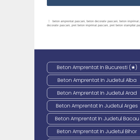
Etichete
beton amprentat pascani
,
beton decorativ pascani
,
beton imprimat 
decorativ pascani
,
pret beton imprimat pascani
,
pret beton stampilat pa
Beton Amprentat In Bucuresti (★)
Beton Amprentat In Judetul Alba
Beton Amprentat In Judetul Arad
Beton Amprentat In Judetul Arges
Beton Amprentat In Judetul Bacau
Beton Amprentat In Judetul Bihor