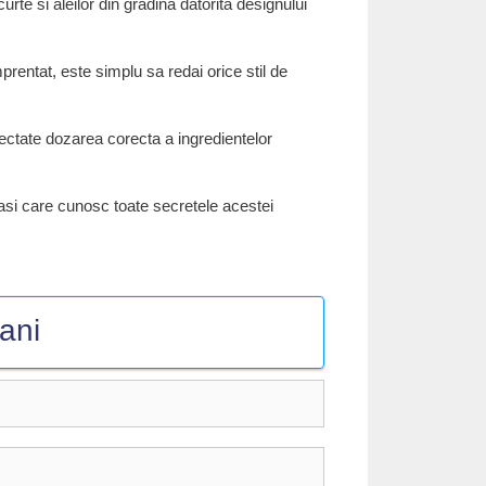
curte si aleilor din gradina datorita designului
rentat, este simplu sa redai orice stil de
spectate dozarea corecta a ingredientelor
iasi care cunosc toate secretele acestei
ani