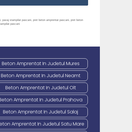
i
,
pavaj stampilat pascani
,
pret beton amprentat pascani
,
pret beton
tampilat pascani
Beton Amprentat In Judetul Mures
Beton Amprentat In Judetul Neamt
Beton Amprentat In Judetul Olt
Beton Amprentat In Judetul Prahova
Beton Amprentat In Judetul Salaj
eton Amprentat In Judetul Satu Mare