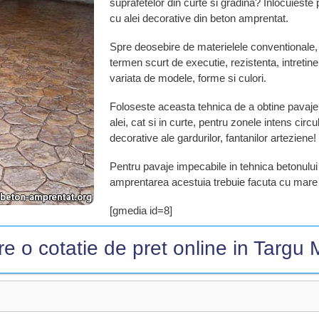
suprafetelor din curte si gradina? Inlocuieste 
cu alei decorative din beton amprentat.
Spre deosebire de materielele conventionale,
termen scurt de executie, rezistenta, intretin
variata de modele, forme si culori.
Foloseste aceasta tehnica de a obtine pavaje d
alei, cat si in curte, pentru zonele intens circ
decorative ale gardurilor, fantanilor arteziene!
Pentru pavaje impecabile in tehnica betonului 
amprentarea acestuia trebuie facuta cu mare 
[gmedia id=8]
e o cotatie de pret online in Targu