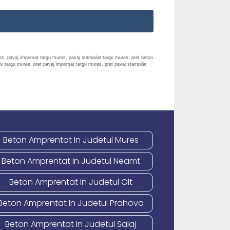
es
,
pavaj imprimat targu mures
,
pavaj stampilat targu mures
,
pret beton
iv targu mures
,
pret pavaj imprimat targu mures
,
pret pavaj stampilat
Beton Amprentat In Judetul Mures
Beton Amprentat In Judetul Neamt
Beton Amprentat In Judetul Olt
Beton Amprentat In Judetul Prahova
Beton Amprentat In Judetul Salaj