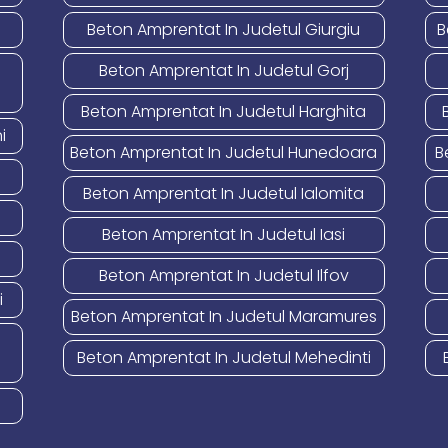
Beton Amprentat In Judetul Giurgiu
B
Beton Amprentat In Judetul Gorj
Beton Amprentat In Judetul Harghita
i
Beton Amprentat In Judetul Hunedoara
B
Beton Amprentat In Judetul Ialomita
Beton Amprentat In Judetul Iasi
Beton Amprentat In Judetul Ilfov
i
Beton Amprentat In Judetul Maramures
Beton Amprentat In Judetul Mehedinti