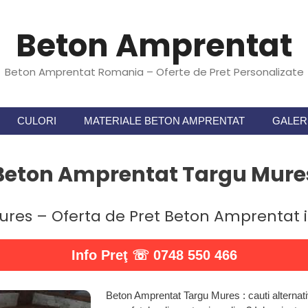
Beton Amprentat
Beton Amprentat Romania – Oferte de Pret Personalizate
CULORI
MATERIALE BETON AMPRENTAT
GALER
Beton Amprentat Targu Mure
es – Oferta de Pret Beton Amprentat i
Info Preţ ☏ 0748 550 466
Beton Amprentat Targu Mures : cauti alternat