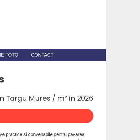
IE FOTO
CONTACT
s
n Targu Mures / m² in 2026
ive practice si convenabile pentru pavarea