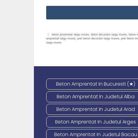
Etichete
beton amprentat targu mures
,
beton decorativ targu mures
,
beton 
amprentat targu mures
,
pret beton decorativ targu mures
,
pret beton i
targu mures
Beton Amprentat In Bucuresti (★)
Beton Amprentat In Judetul Alba
Beton Amprentat In Judetul Arad
Beton Amprentat In Judetul Arges
Beton Amprentat In Judetul Bacau