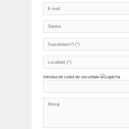
Introduceti codul de securitate