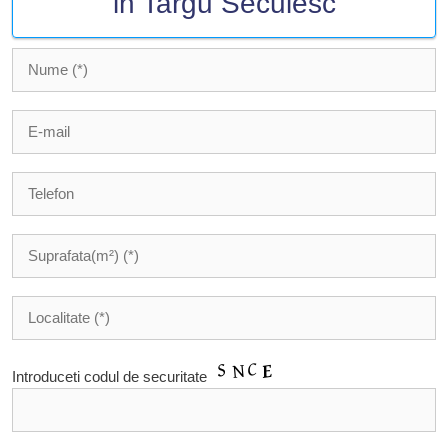
in Targu Secuiesc
Introduceti codul de securitate