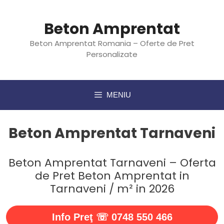
Sari
la
Beton Amprentat
conținut
Beton Amprentat Romania – Oferte de Pret
Personalizate
MENIU
Beton Amprentat Tarnaveni
Beton Amprentat Tarnaveni – Oferta
de Pret Beton Amprentat in
Tarnaveni / m² in 2026
Info Preţ ☏ 0748 550 466