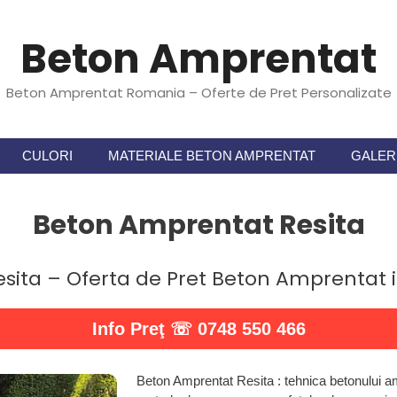
Beton Amprentat
Beton Amprentat Romania – Oferte de Pret Personalizate
CULORI
MATERIALE BETON AMPRENTAT
GALER
Beton Amprentat Resita
ita – Oferta de Pret Beton Amprentat in
Info Preţ ☏ 0748 550 466
Beton Amprentat Resita : tehnica betonului am