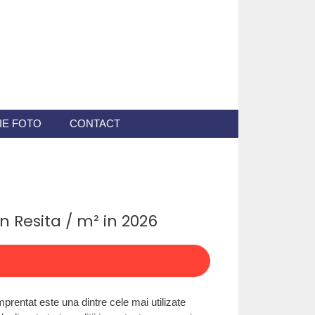
IE FOTO
CONTACT
 Resita / m² in 2026
prentat este una dintre cele mai utilizate