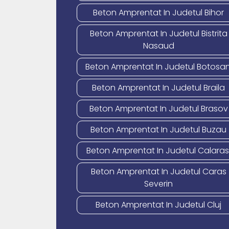
Beton Amprentat In Judetul Bihor
Beton Amprentat In Judetul Bistrita
Nasaud
Beton Amprentat In Judetul Botosan
Beton Amprentat In Judetul Braila
Beton Amprentat In Judetul Brasov
Beton Amprentat In Judetul Buzau
Beton Amprentat In Judetul Calaras
Beton Amprentat In Judetul Caras
Severin
Beton Amprentat In Judetul Cluj