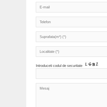
Introduceti codul de securitate