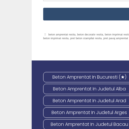
Etichete
beton amprentat resita
,
beton decorativ resita
,
beton imprimat resit
beton imprimat resita
,
pret beton stampilat resita
,
pret pavaj amprentat 
Beton Amprentat In Bucuresti (★)
Beton Amprentat In Judetul Alba
Beton Amprentat In Judetul Arad
Beton Amprentat In Judetul Arges
Beton Amprentat In Judetul Bacau