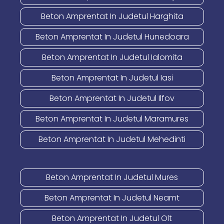
Beton Amprentat In Judetul Harghita
Beton Amprentat In Judetul Hunedoara
Beton Amprentat In Judetul Ialomita
Beton Amprentat In Judetul Iasi
Beton Amprentat In Judetul Ilfov
Beton Amprentat In Judetul Maramures
Beton Amprentat In Judetul Mehedinti
Beton Amprentat In Judetul Mures
Beton Amprentat In Judetul Neamt
Beton Amprentat In Judetul Olt